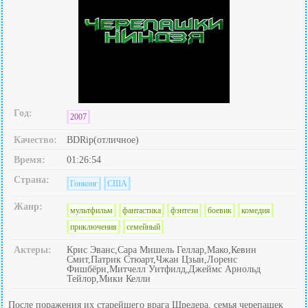
Год:
2007
Качество:
BDRip(отличное)
Время:
01:26:54
Страна:
Гонконг
США
Жанр:
мультфильм
фантастика
фэнтези
боевик
комедия
приключения
семейный
Актеры:
Крис Эванс,Сара Мишель Геллар,Мако,Кевин
Смит,Патрик Стюарт,Чжан Цзыи,Лоренс
Фишбёрн,Митчелл Уитфилд,Джеймс Арнольд
Тейлор,Мики Келли
После поражения их старейшего врага Шредера, семья черепашек