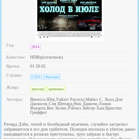
Год:
2014
Качество:
HDRip(отличное)
Время:
01:50:02
Страна:
США
Франция
Жанр:
триллер
криминал
Актеры:
Винесса Шоу,Уайатт Расселл,Майкл С. Холл,Дон
Джонсон,Сэм Шепард,Ник Дамичи,Лэнни
Флаэрти,Кен Холмс,Рэйчел Зейгер-Хааг,Кристин
Гриффит
Ричард Дэйн, тихий и безобидный мужчина, случайно застрелил
забравшегося в его дом грабителя. Полиция опознала в убитом давно
находящегося в розыске преступника, труп забрали и быстро