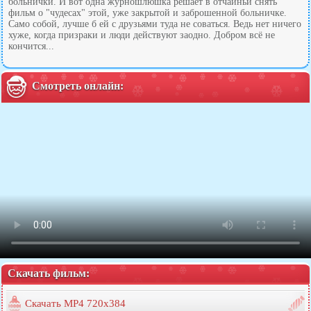
больнички. И вот одна журношлюшка решает в отчаиньи снять
фильм о "чудесах" этой, уже закрытой и заброшенной больничке.
Само собой, лучше б ей с друзьями туда не соваться. Ведь нет ничего
хуже, когда призраки и люди действуют заодно. Добром всё не
кончится...
Смотреть онлайн:
Скачать фильм:
Скачать MP4 720x384