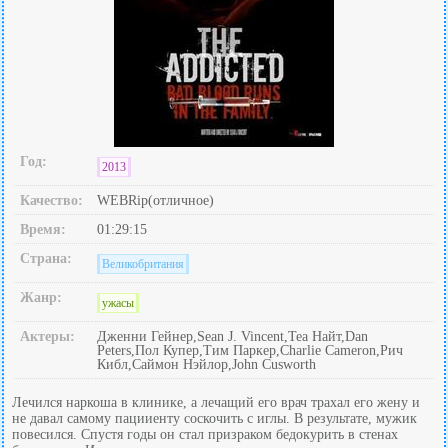
Год:
2013
Качество:
WEBRip(отличное)
Время:
01:29:15
Страна:
Великобритания
Жанр:
ужасы
Актеры:
Дженни Гейнер,Sean J. Vincent,Теа Найт,Dan
Peters,Пол Купер,Тим Паркер,Charlie Cameron,Рич
Кибл,Саймон Нэйлор,John Cusworth
Лечился наркоша в клинике, а лечащий его врач трахал его жену и
не давал самому пацииенту соскочить с иглы. В результате, мужик
повесился. Спустя годы он стал призраком бедокурить в стенах